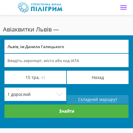
Main page
Авіаквитки Львів —
15 тра,
чт
Назад
1 дорослий
Складний маршрут
Знайти