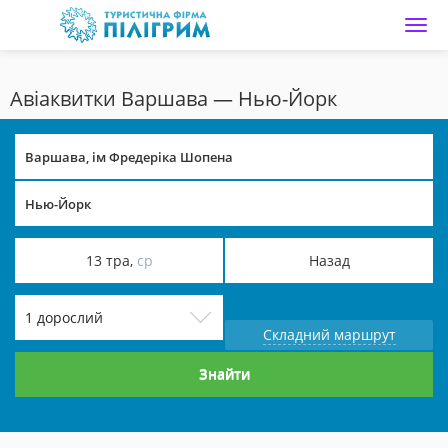
Main page
Авіаквитки Варшава — Нью-Йорк
13 тра,
ср
Назад
1 дорослий
Складний маршрут
Знайти